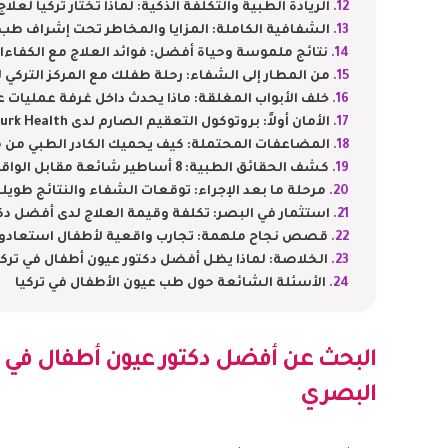
الريادة الطبية والتكلفة الذكية: لماذا تختار تركيا لع
الشفافية الكاملة: المزايا والمخاطر تحت إشراف ط
نتائج ملموسة وحياة أفضل: فوائد العلاج مع الكفاءات
من المطار إلى الشفاء: رحلة طفلك مع المركز التركي ل
خلف الأبواب المغلقة: ماذا يحدث داخل غرفة عمليات ع
الأمان أولاً: بروتوكول التعقيم الصارم لدى Turk Health
المضاعفات المحتملة: كيف يحميك الكادر الطبي من 
كشف الحقائق الطبية: 8 أساطير شائعة مقابل الواقع العلمي الصريح
مرحلة ما بعد الإجراء: توقعات الشفاء والنتائج طويل
استثمار في البصر: تكلفة وقيمة العلاج لدى أفضل دكت
قصص نجاح ملهمة: تجارب واقعية لأطفال استعادوا
الخلاصة: لماذا يظل أفضل دكتور عيون أطفال في تركيا 
الأسئلة الشائعة حول طب عيون الأطفال في تركيا
البحث عن
أفضل دكتور عيون أطفال في ت
البصري