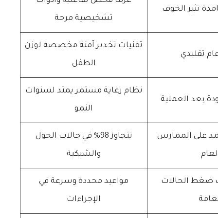
غرف فحص تفاعلية وأدوات
مدة تثير الخوف
تشخيصية مرحة
تقنيات تخدير آمنة مخصصة لوزن
ام تقليدي
الطفل
نظام رعاية مستمر يمتد لسنوات
دة بعد العملية
النمو
مد على الممارس
تتجاوز 98% في حالات الحول
لعام
والشبكية
 ضغط الحالات
مواعيد محددة وسرعة في
عامة
الإجراءات