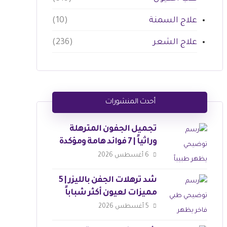
علاج السمنة
(10)
علاج الشعر
(236)
أحدث المنشورات
تجميل الجفون المترهلة
وراثياً | 7 فوائد هامة ومؤكدة
6 أغسطس 2026
شد ترهلات الجفن بالليزر | 5
مميزات لعيون أكثر شباباً
5 أغسطس 2026