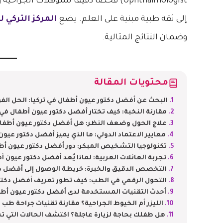
Ophthalmologist) فحصاً دقيقاً للمؤهلات
إلى ثقة طبية مبنية على العلم. يضع
المركز التركي 
وضمان النتائج المثالية.
محتويات المقالة
البحث عن أفضل دكتور عيون أطفال في تركيا: الحل ا
مقارنة النخبة: كيف تختار أفضل دكتور عيون أطفال في تر
علاج الحول وضعف النظر: هل أفضل دكتور عيون أطفال 
معايير الاعتماد الدولي: ما الذي يميز أفضل دكتور عيون
تكنولوجيا التشخيص المبكر: دور أفضل دكتور عيون أطفا
تجربة العائلات العربية: لماذا يُعد أفضل دكتور عيون أطف
التخصص الدقيق والخبرة: خريطة الوصول إلى أفضل دك
التحول الرقمي في الطب: كيف تطور تعريف أفضل دكتور
أحدث التقنيات المستخدمة لدى أفضل دكتور عيون أطفا
الليزر أم الخيوط الجراحية؟ مقارنة تقنيات جراحة طب 
هل طفلك بحاجة لزيارة عاجلة؟ اكتشف الحالات الت