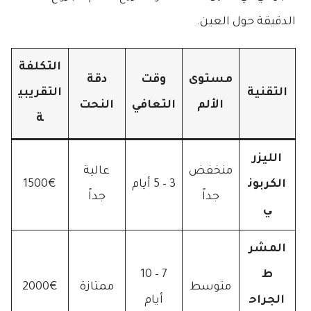
الدقيقة حول العين.
التكلفة
مستوى
وقت
دقة
التقنية
التقريبي
الألم
التعافي
النحت
ة
الليزر
منخفض
عالية
الكربون
3 – 5 أيام
1500€
جداً
جداً
ي
المشر
ط
7 – 10
متوسط
ممتازة
2000€
الجراح
أيام