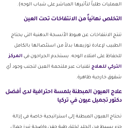
العمليات طلباً لتأثيرها المباشر على شباب الوجه).
التخلص نهائياً من الانتفاخات تحت العين
تنتج الانتفاخات عن هبوط الأنسجة الدهنية التي يحتاج
الطبيب لإعادة توزيعها بدلاً من استئصالها بالكامل
للحفاظ على امتلاء الوجه. يستخدم الجراحون في
المركز
التركي للعلاج
تقنيات عبر ملتحمة العين لتجنب وجود أي
شقوق خارجية ظاهرة.
علاج العيون المبطنة بلمسة احترافية لدى
أفضل
دكتور تجميل عيون في تركيا
تحتاج العيون المبطنة إلى استراتيجية خاصة في إزالة
جزء بسيط من الجلد لخلق طية جفن واضحة تبرز جمال