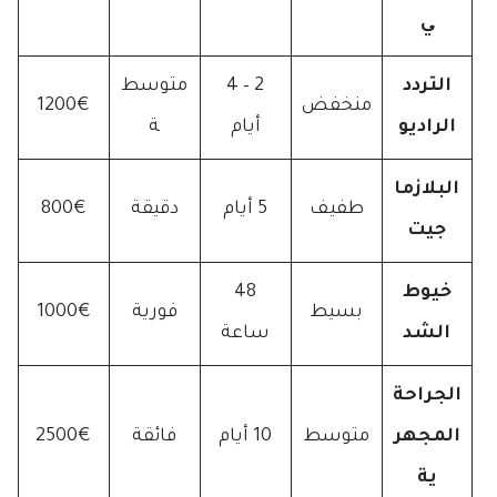
ي
التردد
2 – 4
متوسط
منخفض
1200€
الراديو
أيام
ة
البلازما
طفيف
5 أيام
دقيقة
800€
جيت
خيوط
48
بسيط
فورية
1000€
الشد
ساعة
الجراحة
المجهر
متوسط
10 أيام
فائقة
2500€
ية