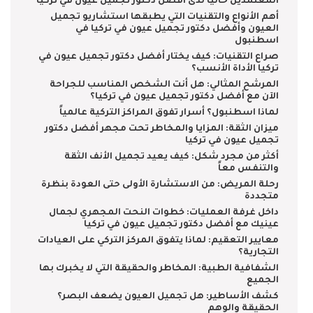
المعتمدين حالياً لدى أفضل دكتور تجميل عيون في تركيا
أهم الأنواع والتقنيات التي يطبقها استشاريو تجميل
العيون وأفضل دكتور تجميل عيون في تركيا في
اسطنبول
صراع التقنيات: كيف يختار أفضل دكتور تجميل عيون في
تركيا الأداة الأنسب؟
المرشح المثالي: هل أنت الشخص المناسب للجراحة
الآن مع أفضل دكتور تجميل عيون في تركيا؟
لماذا اسطنبول؟ أسرار تفوق المراكز التركية عالمياً
ميزان الثقة: المزايا والمخاطر تحت مجهر أفضل دكتور
تجميل عيون في تركيا
أكثر من مجرد شكل: كيف يعيد تجميل الأنف الثقة
والتنفس معاً
رحلة المريض: من الاستشارة الأولى حتى العودة بنظرة
متجددة
داخل غرفة العمليات: خطوات النحت المجهري لجمال
عينيك مع أفضل دكتور تجميل عيون في تركيا
معايير التعقيم: لماذا يتفوق المركز التركي على العيادات
التجارية؟
الشفافية الطبية: المخاطر والحقيقة التي لا يخبرك بها
الجميع
كشف الأساطير: هل تجميل العيون يضعف البصر؟
الحقيقة والوهم