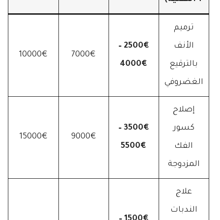
ترميم
الأنف
2500€ –
10000€
7000€
بالترقيع
4000€
الغضروفي
إصلاح
كسور
3500€ –
15000€
9000€
الفك
5500€
المزدوجة
علاج
الندبات
1500€ –