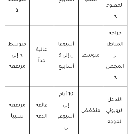
نسبياً
أسابيع
متوسط
المفتوح
ة
ة
جراحة
المناظي
أسبوعا
متوسط
عالية
ر
متوسط
ن إلى 3
ة إلى
جداً
المجهري
أسابيع
مرتفعة
ة
10 أيام
التدخل
إلى
فائقة
مرتفعة
الروبوتي
منخفض
أسبوعي
الدقة
نسبياً
الموجه
ن