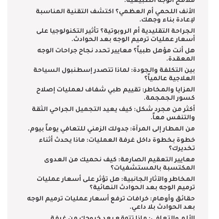
ملامح الوجه الطبيعية.
الأنف اللحمي أم العظمي؟ اكتشف التقنية المناسبة
لإعادة بناء وجهك.
الجراحة التقليدية أم الروبوتية؟ تأثير التكنولوجيا على
أسعار عمليات ترميم الوجه بعد الحوادث.
هل أنت مؤهل طبياً؟ معايير تحدد نجاح جراحات الوجه
المعقدة.
بين التكلفة والجودة: لماذا تتصدر إسطنبول السياحة
العلاجية عالمياً؟
المزايا والمخاطر: تقييم طبي شفاف لعمليات إصلاح
كسور الجمجمة.
أكثر من مجرد شكل: كيف يعيد التجميل الجراحي الثقة
والتنفس معاً.
من المطار إلى المرآة: جدولك الزمني للتعافي يوماً بيوم.
خطوة بخطوة داخل غرفة العمليات: ماذا يحدث أثناء
تخديرك؟
معايير التعقيم الصارمة: كيف نحميك من العدوى
المكتسبة بالمستشفيات؟
المخاطر والآثار الجانبية: هل تؤثر على أسعار عمليات
ترميم الوجه بعد الحوادث النهائية؟
حقائق وأوهام: خرافات ترفع أسعار عمليات ترميم الوجه
بعد الحوادث بلا داعي.