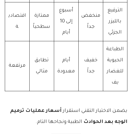
الترقيع
أسبوع
منخفض
ممتازة
اقتصادي
بالليزر
إلى 10
جداً
سطحياً
ة
الجزئي
أيام
الطباعة
الحيوية
خفيف
أيام
تطابق
مرتفعة
للغضار
جداً
معدودة
مثالي
يف
يضمن الاختيار التقني استقرار
أسعار عمليات ترميم
الوجه بعد الحوادث
الطبية ونجاحها التام.