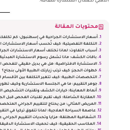
الذهبي لضمان استشارة شفافة.
محتويات المقالة
أسعار الاستشارات الجراحية في إسطنبول: كم تكلفك 
التكلفة التفصيلية: كيف تُحسب أسعار الاستشارات ا
أسباب التفاوت: لماذا تختلف أسعار الاستشارات الجر
باقات الكشف: ماذا تشمل رسوم الاستشارة المبدئية
الاستشارة الافتراضية: هل هي بديل حقيقي للفحص ا
خطوات الحجز: كيف ترتب زيارتك الطبية الأولى بنجاح؟
التخصصات الطبية: كيف تتغير التكلفة بين الأقسام ا
جوهر التقييم: ما هي الجلسة الاستشارية وكيف تطورت
أنماط المعاينة: خيارات الكشف وتقنيات التشخيص الم
المقارنة الشاملة: كيف تقيم تقنيات الفحص قبل الج
المريض المثالي: من يحتاج للتقييم الجراحي المتخصص
عاصمة السياحة العلاجية: لماذا تتفوق تركيا في التقي
الشفافية المطلقة: مزايا وتحديات التقييم الجراحي ع
المكاسب الحقيقية: كيف تحميك الاستشارة الدقيق